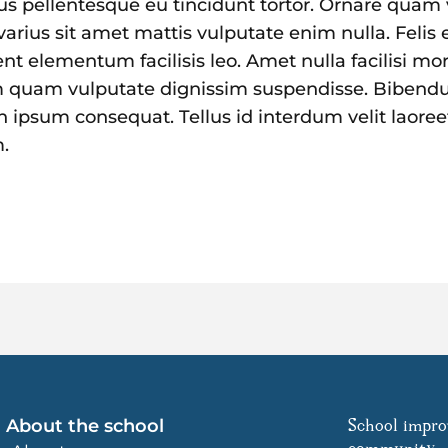
us pellentesque eu tincidunt tortor. Ornare quam vi
rius sit amet mattis vulputate enim nulla. Felis eg
t elementum facilisis leo. Amet nulla facilisi mor
um quam vulputate dignissim suspendisse. Bibendum
h ipsum consequat. Tellus id interdum velit laor
.
About the school
School impro